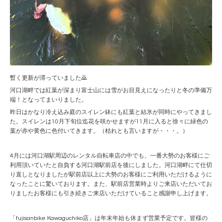
暫く更新が滞っていました🙇
河口湖畔では紅葉が深まり富士山には雪がお目見えになったりと冬の準備万
端！となってまいりました。
昨日はかなり冷え込み庭のスイレン鉢にも紅葉と結氷が同時にやってきまし
た。スイレンは10月下旬位迄花を咲かせますが11月に入ると徐々に緑色の
葉が赤や黄色に色付いてきます。（枯れとも言いますが・・・。）
4月には河口湖駅周辺のレンタル自転車店の中でも、一番大勢のお客様にご
利用頂いていたと自負する河口湖駅前店を後にしました。河口湖畔にて仕切
り直しとなりましたが駅前店以上に大勢のお客様にご利用いただけるように
なったことに驚いております。また、駅前店営業時よりご来店いただいてお
りましたお客様にも引き続きご来店いただけていること感謝申し上げます。
「fujisanbike Kawaguchiko店」は年末年始も休まず営業予定です。皆様の