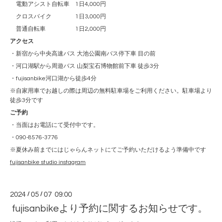
電動アシスト自転車 1日4,000円
クロスバイク 1日3,000円
普通自転車 1日2,000円
アクセス
・新宿から中央高速バス 大池公園南バス停下車 目の前
・河口湖駅から周遊バス 山梨宝石博物館前下車 徒歩3分
・fujisanbike河口湖から徒歩4分
※自家用車でお越しの際は周辺の無料駐車場をご利用ください。駐車場より
徒歩3分です
ご予約
・当面はお電話にて受付中です。
・090-8576-3776
※夏休み前までにはじゃらんネットにてご予約いただけるよう準備中です
fujisanbike studio instagram
2024
/
05
/
07 09:00
fujisanbikeより予約に関するお知らせです。