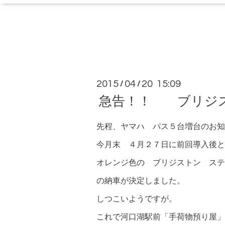
2015
04
20 15:09
/
/
急告！！ ブリジス
先程、ヤマハ パス５台増台のお知
今月末 ４月２７日に前回導入後と
オレンジ色の ブリジストン ステ
の納車が決定しました。
しつこいようですが。
これで河口湖駅前「手荷物預り屋」