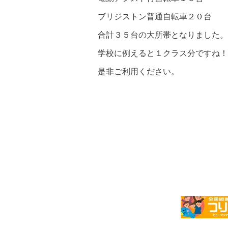
ブリジストン普通自転車２０台
合計３５台の大所帯となりました。
学校に例えると１クラス分ですね！
是非ご利用ください。