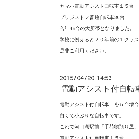
ヤマハ電動アシスト自転車１５台
ブリジストン普通自転車30台
合計45台の大所帯となりました。
学校に例えると２０年前の１クラス
是非ご利用ください。
2015
04
20 14:53
/
/
電動アシスト付自転
電動アシスト付自転車 を５台増台
白くて小ぶりな自転車です。
これで河口湖駅前「手荷物預り屋」
電動アシスト付自転車１５台