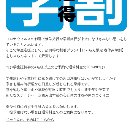
コロナウィルスの影響で修学旅行や学習旅行が中止になりさみしい思いをし
ていることと思います。
そこで学生応援として、超お得な割引プラン!【じゃらん限定 春休み学割】
をじゃらんネットにて販売します。
☆彡学生証持参の4名様以上のご予約で通常料金の20％off☆彡
学生旅行や卒業旅行に密を避けての河口湖旅行はいかがでしょうか？
寒さも緩み時折暖かな日差しが感じられる季節です。
雪を冠した富士山や草花が芽吹く時期でもあり、新学年や卒業で
新たなステージへ一歩踏み出す前の心と体の休養や体力づくりに！
※受付時に必ず学生証の提示をお願いします。
提示頂けない場合は通常料金でのご案内になります。
じゃらんnet予約はこちらから