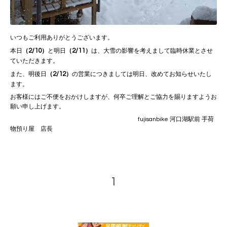
いつもご利用ありがとうございます。
2/10
2/11
本日
（
）
と明日
（
）
は、大雪の影響を考えまして臨時休業とさせ
ていただきます。
2/12
また、明後日
（
）
の営業につきましては明日、改めてお知らせいたし
ます。
お客様にはご不便をおかけしますが、何卒ご理解とご協力を賜りますようお
願い申し上げます。
fujisanbike 河口湖駅前 手荷
物預り屋 店長
1