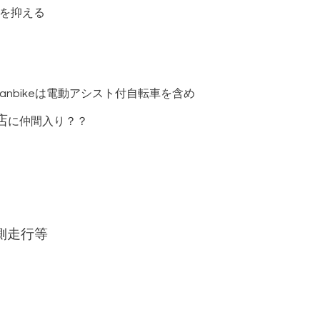
跳ねを抑える
！
sanbikeは電動アシスト付自転車を含め
店
に仲間入り？？
に
側走行等
。