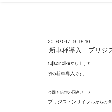
2016
04
19 16:40
/
/
新車種導入 ブリジ
fujisanbike
立ち上げ後
新車導入
初の
です。
今回も信頼の国産メーカー
ブリジストンサイクル
からの導